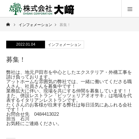
インフォメーション
募集！
2022.01.04
インフォメーション
募集！
弊社は、地元戸田市を中心としたエクステリア・外構工事を
請け負っております。
アットホームな雰囲気の弊社では、一緒に働いてくださる職
人さん、社員さんを募集中です！
業務拡大に伴い、現場を共にする仲間を募集しています！！
また、併設レストラン「ピッツェリアオオサキ」は地域を代
表するイタリアンレストランです。
たくさんのお客様が往来する弊社は毎日活気にあふれる会社
です！！
お問合せ先 0484413022
担当 石川
お気軽にご連絡ください。