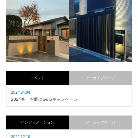
ワンちゃんが過ごす人工
緑の中のギャラリーカフ
芝のお庭
ェ
ワンちゃんと過ごすお庭
住宅街にひっそり佇む素敵な
一軒家ギャラリーカフェ
イベント
アーカイブページ
2024.04.04
2024春 お庭にGotoキャンペーン
重厚な瓦屋根を有する平
クールシンプルなエクス
屋の邸宅
テリア
インフォメーション
アーカイブページ
瓦屋根に合わせたタイルと木
アーチと目隠しフェンスの融
目調フェンスの色彩
合
2022.12.10