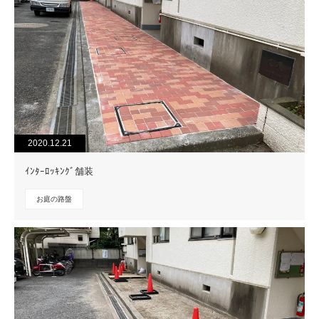
2020.12.21
ｲﾝﾀｰﾛｯｷﾝｸﾞ舗装
お庭の路盤