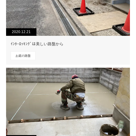
2020.12.21
ｲﾝﾀｰﾛｯｷﾝｸﾞは美しい路盤から
お庭の路盤