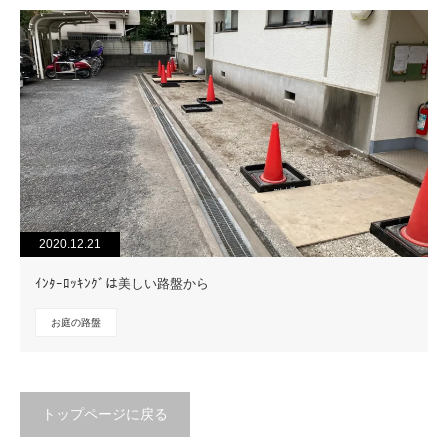
2020.12.21
ｲﾝﾀｰﾛｯｷﾝｸﾞは美しい路盤から
お庭の路盤
トップページに戻る