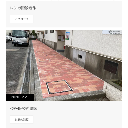
レンガ階段造作
アプローチ
2020.12.21
ｲﾝﾀｰﾛｯｷﾝｸﾞ舗装
お庭の路盤